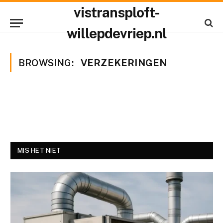
vistransploft-
willepdevriep.nl
BROWSING:
VERZEKERINGEN
MIS HET NIET