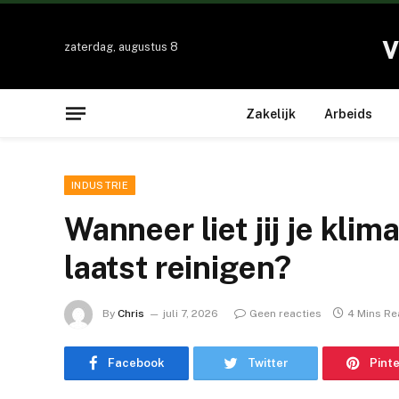
v
zaterdag, augustus 8
Zakelijk
Arbeids
INDUSTRIE
Wanneer liet jij je klim
laatst reinigen?
By
Chris
juli 7, 2026
Geen reacties
4 Mins R
Facebook
Twitter
Pint