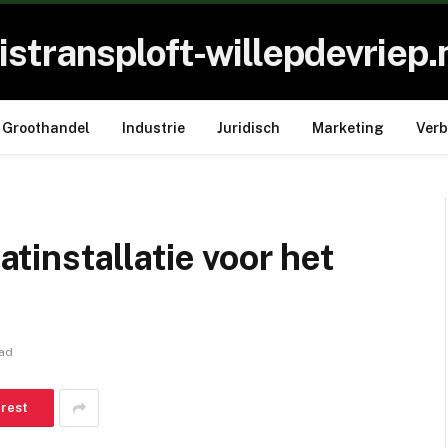
istransploft-willepdevriep.
Groothandel
Industrie
Juridisch
Marketing
Ver
aatinstallatie voor het
ead
erest