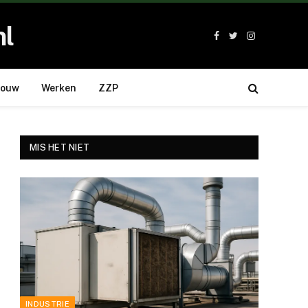
nl
Facebook
Twitter
Instagram
bouw
Werken
ZZP
MIS HET NIET
INDUSTRIE