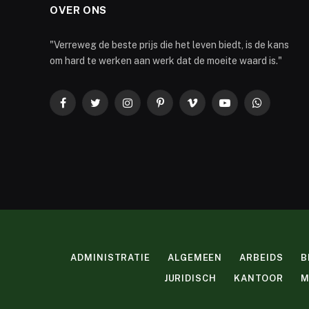
OVER ONS
"Verreweg de beste prijs die het leven biedt, is de kans
om hard te werken aan werk dat de moeite waard is."
Facebook
Twitter
Instagram
Pinterest
Vimeo
YouTube
WhatsApp
ADMINISTRATIE
ALGEMEEN
ARBEIDS
B
JURIDISCH
KANTOOR
M