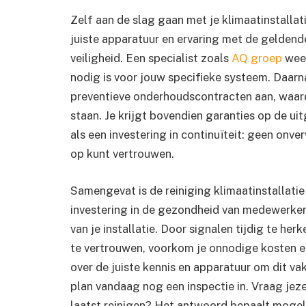
Zelf aan de slag gaan met je klimaatinstallati
juiste apparatuur en ervaring met de geldend
veiligheid. Een specialist zoals
AQ groep
weet
nodig is voor jouw specifieke systeem. Daarn
preventieve onderhoudscontracten aan, waard
staan. Je krijgt bovendien garanties op de u
als een investering in continuïteit: geen on
op kunt vertrouwen.
Samengevat is de reiniging klimaatinstallati
investering in de gezondheid van medewerkers
van je installatie. Door signalen tijdig te he
te vertrouwen, voorkom je onnodige kosten e
over de juiste kennis en apparatuur om dit va
plan vandaag nog een inspectie in. Vraag jezelf
laatst reinigen? Het antwoord bepaalt mogel