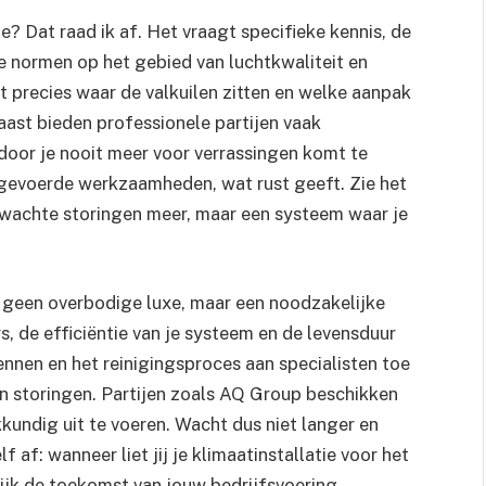
e? Dat raad ik af. Het vraagt specifieke kennis, de
e normen op het gebied van luchtkwaliteit en
 precies waar de valkuilen zitten en welke aanpak
aast bieden professionele partijen vaak
oor je nooit meer voor verrassingen komt te
itgevoerde werkzaamheden, wat rust geeft. Zie het
verwachte storingen meer, maar een systeem waar je
e geen overbodige luxe, maar een noodzakelijke
, de efficiëntie van je systeem en de levensduur
rkennen en het reinigingsproces aan specialisten toe
n storingen. Partijen zoals AQ Group beschikken
kkundig uit te voeren. Wacht dus niet langer en
 af: wanneer liet jij je klimaatinstallatie voor het
ijk de toekomst van jouw bedrijfsvoering.