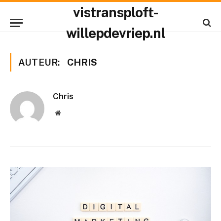
vistransploft-
willepdevriep.nl
AUTEUR:
CHRIS
Chris
Website