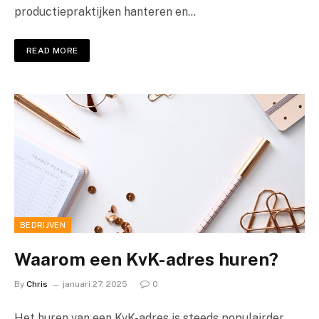
productiepraktijken hanteren en…
READ MORE
BEDRIJVEN
Waarom een KvK-adres huren?
By
Chris
januari 27, 2025
0
Het huren van een KvK-adres is steeds populairder