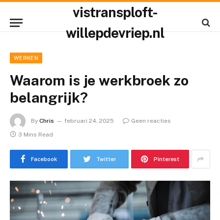
vistransploft-
willepdevriep.nl
WERKEN
Waarom is je werkbroek zo
belangrijk?
By
Chris
februari 24, 2025
Geen reacties
3 Mins Read
Facebook
Twitter
Pinterest