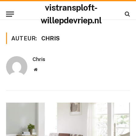
vistransploft-
willepdevriep.nl
AUTEUR:
CHRIS
Chris
Website