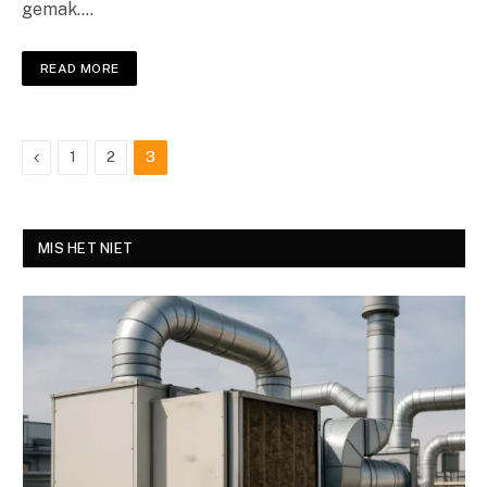
gemak.…
READ MORE
Previous
1
2
3
MIS HET NIET